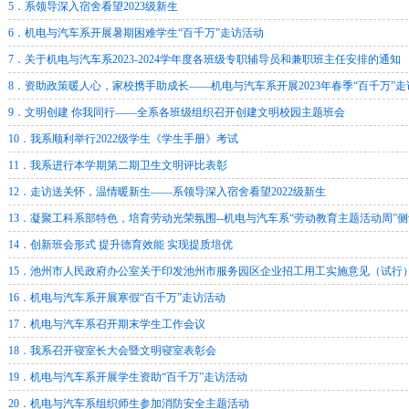
5．系领导深入宿舍看望2023级新生
6．机电与汽车系开展暑期困难学生“百千万”走访活动
7．关于机电与汽车系2023-2024学年度各班级专职辅导员和兼职班主任安排的通知
8．资助政策暖人心，家校携手助成长——机电与汽车系开展2023年春季“百千万”
9．文明创建 你我同行——全系各班级组织召开创建文明校园主题班会
10．我系顺利举行2022级学生《学生手册》考试
11．我系进行本学期第二期卫生文明评比表彰
12．走访送关怀，温情暖新生——系领导深入宿舍看望2022级新生
13．凝聚工科系部特色，培育劳动光荣氛围--机电与汽车系“劳动教育主题活动周”
14．创新班会形式 提升德育效能 实现提质培优
15．池州市人民政府办公室关于印发池州市服务园区企业招工用工实施意见（试行
16．机电与汽车系开展寒假“百千万”走访活动
17．机电与汽车系召开期末学生工作会议
18．我系召开寝室长大会暨文明寝室表彰会
19．机电与汽车系开展学生资助“百千万”走访活动
20．机电与汽车系组织师生参加消防安全主题活动