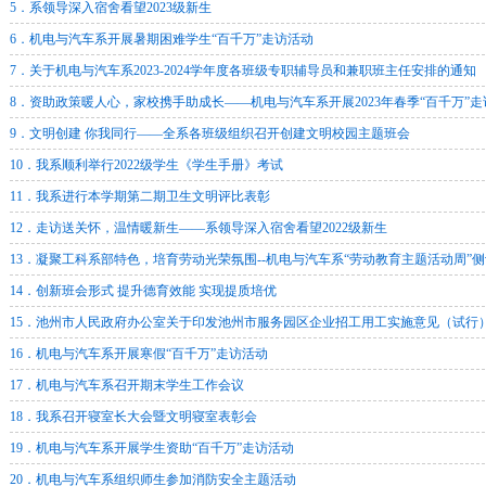
5．系领导深入宿舍看望2023级新生
6．机电与汽车系开展暑期困难学生“百千万”走访活动
7．关于机电与汽车系2023-2024学年度各班级专职辅导员和兼职班主任安排的通知
8．资助政策暖人心，家校携手助成长——机电与汽车系开展2023年春季“百千万”
9．文明创建 你我同行——全系各班级组织召开创建文明校园主题班会
10．我系顺利举行2022级学生《学生手册》考试
11．我系进行本学期第二期卫生文明评比表彰
12．走访送关怀，温情暖新生——系领导深入宿舍看望2022级新生
13．凝聚工科系部特色，培育劳动光荣氛围--机电与汽车系“劳动教育主题活动周”
14．创新班会形式 提升德育效能 实现提质培优
15．池州市人民政府办公室关于印发池州市服务园区企业招工用工实施意见（试行
16．机电与汽车系开展寒假“百千万”走访活动
17．机电与汽车系召开期末学生工作会议
18．我系召开寝室长大会暨文明寝室表彰会
19．机电与汽车系开展学生资助“百千万”走访活动
20．机电与汽车系组织师生参加消防安全主题活动