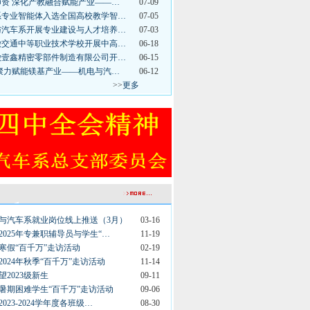
师资 深化产教融合赋能产业——…
07-09
系专业智能体入选全国高校教学智…
07-05
与汽车系开展专业建设与人才培养…
07-03
徽交通中等职业技术学校开展中高…
06-18
徽壹鑫精密零部件制造有限公司开…
06-15
 聚力赋能镁基产业——机电与汽…
06-12
>>
更多
电与汽车系就业岗位线上推送（3月）
03-16
2025年专兼职辅导员与学生“…
11-19
寒假“百千万”走访活动
02-19
024年秋季“百千万”走访活动
11-14
2023级新生
09-11
暑期困难学生“百千万”走访活动
09-06
023-2024学年度各班级…
08-30