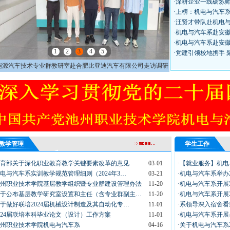
·深耕企业一线砺炼
·上榜：机电与汽车
·汪贤才带队赴机电
·机电与汽车系赴安
·机电与汽车系赴安
1
2
3
4
5
·党建引领校地携手
能源汽车技术专业群教研室赴合肥比亚迪汽车有限公司走访调研
教学管理
学生工作
教育部关于深化职业教育教学关键要素改革的意见
03-01
·【就业服务】机
机电与汽车系实训教学规范管理细则（2024年3…
03-21
·机电与汽车系举办
池州职业技术学院基层教学组织暨专业群建设管理办法
11-20
·机电与汽车系开展
关于公布基层教学研究室设置和主任（含专业群副主…
11-20
·机电与汽车系开展2
关于做好联培2024届机械设计制造及其自动化专…
11-01
·系领导深入宿舍看望
2024届联培本科毕业论文（设计）工作方案
11-01
·机电与汽车系开展
池州职业技术学院机电与汽车系
04-16
·关于机电与汽车系2