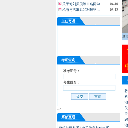
关于对刘贝贝等11名同学…
04-10
机电与汽车系2024届毕…
08-12
机电与汽车系转专业考核方案
12-22
关于申报安徽省教育科学研…
02-23
主任寄语
关于做好2021年度质量…
10-27
>>
更多
新
考证查询
准考证号：
考生姓名：
·
·
·
·
-->
·
系部互通
·
·