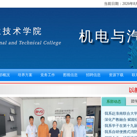
当前日期：
2026年
部概况
培养方案
党务工作
图视信息
招聘信息
资源下载
联
以
团
系部动态
热
·我系赴淮南联合大
社
·深化产教融合 赋
·我系学子在第十九
·我系自研便携式消