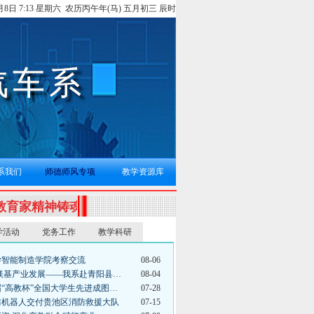
8月8日 7:13 星期六 农历丙午年(马) 五月初三 辰时
系我们
师德师风专项
教学资源库
教育家精神铸魂强师，谱写教育强国建设华章
学活动
党务工作
教学科研
烈庆祝第41个教师节
学智能制造学院考察交流
08-06
会主义核心价值观：富强、民主、文明、和谐，自由、平
能镁基产业发展——我系赴青阳县…
08-04
届“高教杯”全国大学生先进成图…
07-28
防机器人交付贵池区消防救援大队
07-15