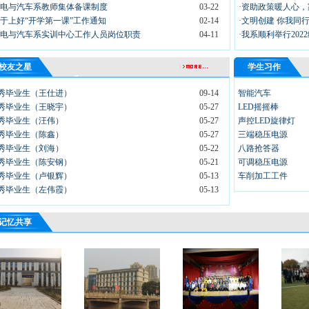
机电与汽车系教师集体备课制度
03-22
·资助政策暖人心
关于上好“开学第一课”工作通知
02-14
·文明创建 你我同
机电与汽车系实训中心工作人员岗位职责
04-11
·我系顺利举行20
校友之星
学生习作
秀毕业生（王仕进）
09-14
智能汽车
秀毕业生（王晓宇）
05-27
LED摇摇棒
秀毕业生（汪伟）
05-27
声控LED旋律灯
秀毕业生（陈鑫）
05-27
三端稳压电源
秀毕业生（刘海）
05-22
八路抢答器
秀毕业生（陈安钢）
05-21
可调稳压电源
秀毕业生（卢银辉）
05-13
车削加工工件
秀毕业生（左伟霞）
05-13
记忆共享